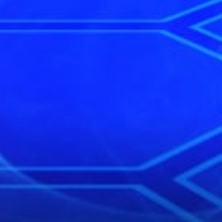
44
Hidung Bel
Meja - Arj
45
Udang ke
46
Langit
47
Tanah
48
Gula
49
Obat
50
Ahli Nuju
51
Air Gripe
52
Air Panas
53
Alat Tulis