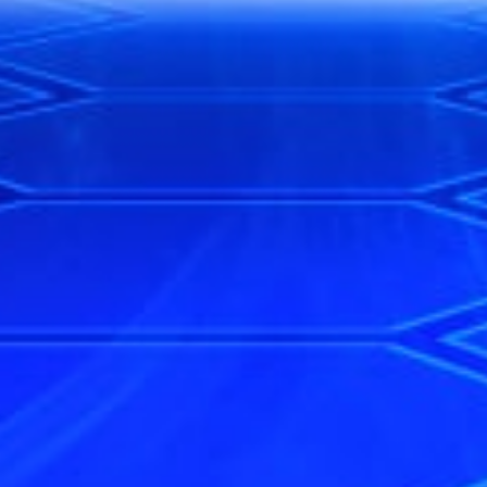
38
Orang Gila 
Buriswara
39
Siluman Ai
Toples - W
40
Putri Kipas
Apokat,Alp
41
Petani - Pe
Cukur - Ir
42
Prajurit -
Angin - Ci
43
Raksasa - 
Es - Praha