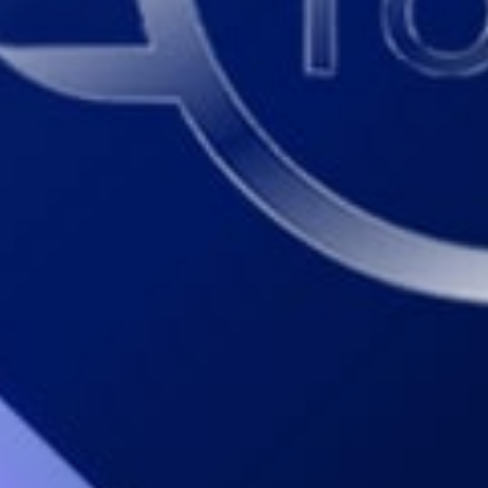
Sabuk - W
21
Jejaka Tua
Lesmana 
22
Janda Muda
Grendel -
23
Berandal - 
Citraksa
24
Pengembar
- Tas - Ra
25
Nenek Moy
Sikat - T