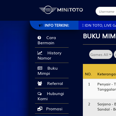
INITOTO.COM AGEN TOGEL ONLINE IDN TOTO, LIVE GAMES TERBA
INFO TERKINI:
BUKU
MIM
Cara
Bermain
History
Nomor
Buku
Mimpi
NO.
NO.
Keteranga
Keteranga
Referral
1
Penyair - 
Tanggalan
Hubungi
Kami
2
Sarjana - 
Promosi
Sandal - 