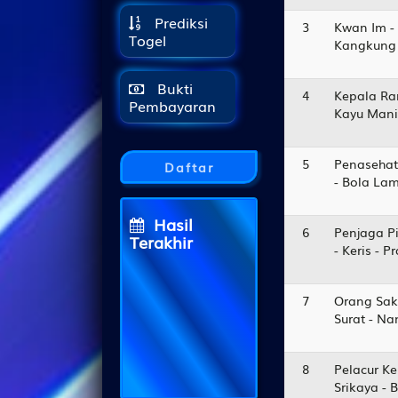
Prediksi
3
Kwan Im -
Togel
Kangkung 
Bukti
4
Kepala Ra
Pembayaran
Kayu Manis
5
Penasehat
Daftar
- Bola La
Hasil
6
Penjaga Pi
Terakhir
- Keris - 
SINGAPORE
0715
7
Orang Sak
Surat - N
CAMBODIA
7607
CHINA
0119
8
Pelacur Ke
Srikaya - 