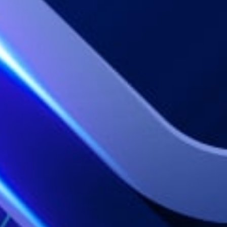
26
Putri Raja
Engsel - D
27
Si Ceroboh
Gedung Bi
28
Anak Sakti
Sepatu - R
29
Penari - C
Sekolahan 
30
Penjual Da
Sendok - K
31
Pemburu - 
Baju - Pan