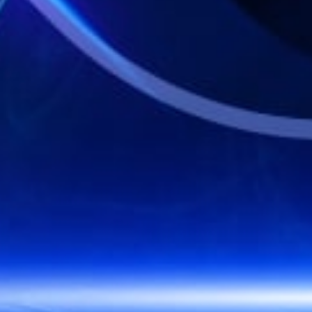
32
Kepala Des
Ceret - Se
33
Penipu - K
Aswatam
34
Ibu Suri -
Kunti
35
Budha - Ka
Bagaspati
36
Wanita Sih
- Pintu - 
37
Dewa Maut
- Rokok - 