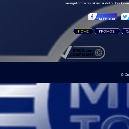
Destarata
mengutamakan akurasi data dan keam
15
Pendeta W
FACEBOOK
Manggis -
HOME
PROMOSI
C
16
Orang Bon
Anggur - B
17
Penolong -
© Co
18
Putri Raja
Engsel - D
19
Kekasih - 
Bemo - N
20
Pahlawan -