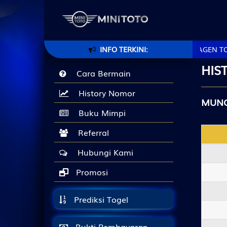
SELAMAT DATANG DI WWW.MINITOTO.COM AGEN TOGEL ONLINE
INFO TERKINI:
HIS
Cara Bermain
History Nomor
MUNC
Buku Mimpi
Referral
Hubungi Kami
Promosi
Prediksi Togel
Bukti Pembayaran