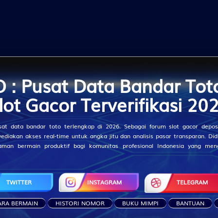
 : Pusat Data Bandar Tot
lot Gacor Terverifikasi 20
t data bandar toto terlengkap di 2026. Sebagai forum slot gacor depo
nyediakan akses real-time untuk angka jitu dan analisis pasar transparan. Did
man bermain produktif bagi komunitas profesional Indonesia yang men
TWITTER
INSTAGRAM
TELEGRAM
ARA BERMAIN
HISTORI NOMOR
BUKU MIMPI
BANTUAN