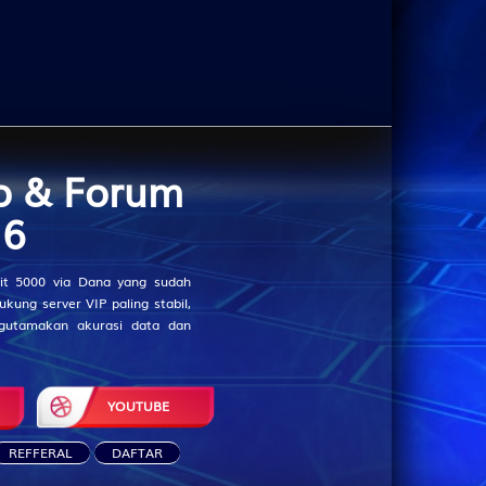
o & Forum
26
sit 5000 via Dana yang sudah
ukung server VIP paling stabil,
gutamakan akurasi data dan
YOUTUBE
REFFERAL
DAFTAR