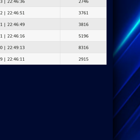
3 | 22:46:36
2746
2 | 22:46:51
3761
1 | 22:46:49
3816
1 | 22:46:16
5196
0 | 22:49:13
8316
9 | 22:46:11
2915